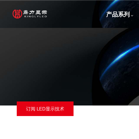
跳
主
转
产品系列
到
导
主
要
航
内
容
订阅 LED显示技术