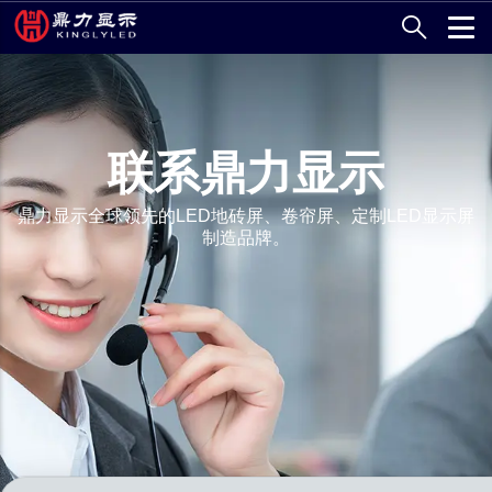
跳
转
到
主
要
内
联系鼎力显示
容
鼎力显示全球领先的LED地砖屏、卷帘屏、定制LED显示屏
制造品牌。