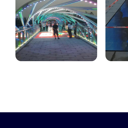
创意显
南京P3.91互动地砖屏
湖南