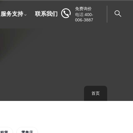
免费询价
服务支持
联系我们
电话:
400-
006-3887
首页
面
包
屑
租赁
零售店