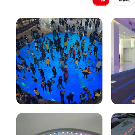
分
页
创意显示
深圳大仟里P5.2互动地
创意显
砖屏
广州