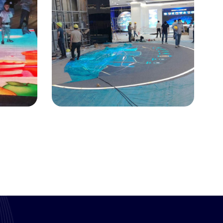
创意显示
屏
广州P3.91互动地砖屏