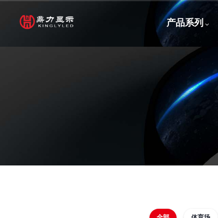
跳
主
转
产品系列
到
导
主
要
航
内
容
全部
体育场