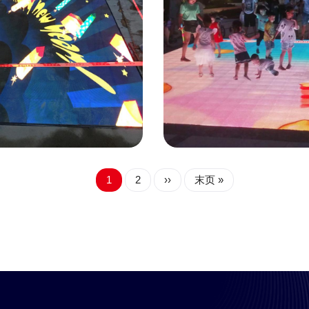
示
创意显示
P3.91互动地转屏
四川P5.2互动地转
当
1
页
2
下
››
末
末页 »
前
面
一
页
页
页