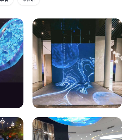
商显
砖屏
广州P3.91互动地砖屏