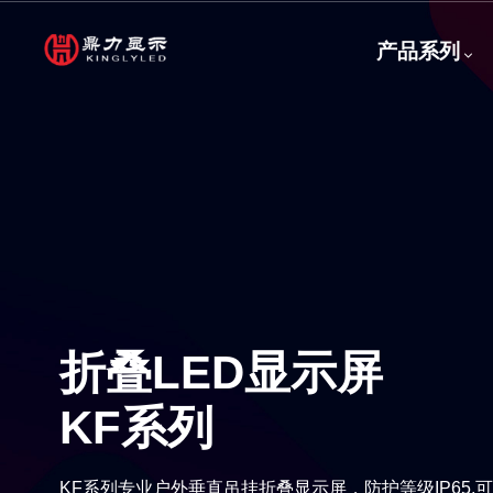
跳
主
转
产品系列
到
导
主
要
航
内
容
折叠LED显示屏
KF系列
KF系列专业户外垂直吊挂折叠显示屏，防护等级IP65,可