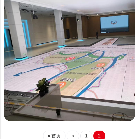
商显
河北P3.91互动地砖屏
首
« 首页
前
‹‹
页
1
当
2