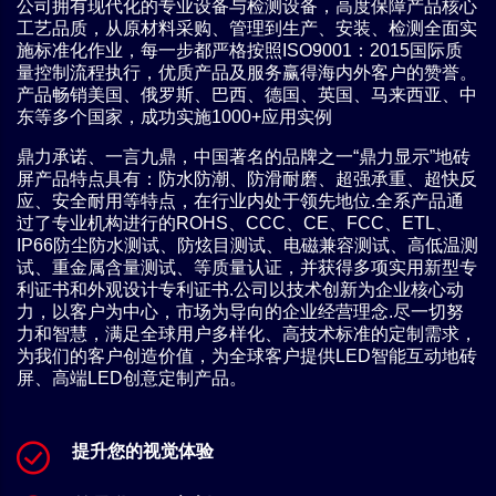
公司拥有现代化的专业设备与检测设备，高度保障产品核心
工艺品质，从原材料采购、管理到生产、安装、检测全面实
施标准化作业，每一步都严格按照ISO9001：2015国际质
量控制流程执行，优质产品及服务赢得海内外客户的赞誉。
产品畅销美国、俄罗斯、巴西、德国、英国、马来西亚、中
东等多个国家，成功实施1000+应用实例
鼎力承诺、一言九鼎，中国著名的品牌之一“鼎力显示”地砖
屏产品特点具有：防水防潮、防滑耐磨、超强承重、超快反
应、安全耐用等特点，在行业内处于领先地位.全系产品通
过了专业机构进行的ROHS、CCC、CE、FCC、ETL、
IP66防尘防水测试、防炫目测试、电磁兼容测试、高低温测
试、重金属含量测试、等质量认证，并获得多项实用新型专
利证书和外观设计专利证书.公司以技术创新为企业核心动
力，以客户为中心，市场为导向的企业经营理念.尽一切努
力和智慧，满足全球用户多样化、高技术标准的定制需求，
为我们的客户创造价值，为全球客户提供LED智能互动地砖
屏、高端LED创意定制产品。
提升您的视觉体验